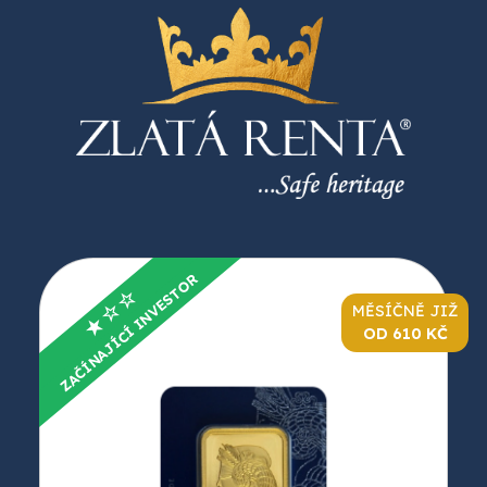
ZAČÍNAJÍCÍ INVESTOR
★☆☆
MĚSÍČNĚ JIŽ
OD 610 KČ