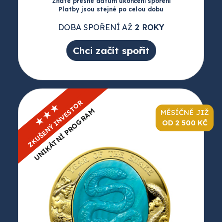
Znáte přesné datum ukončení spoření
Platby jsou stejné po celou dobu
DOBA SPOŘENÍ AŽ
2 ROKY
Chci začít spořit
ZKUŠENÝ INVESTOR
★★★
UNIKÁTNÍ PROGRAM
MĚSÍČNĚ JIŽ
OD 2 500 KČ