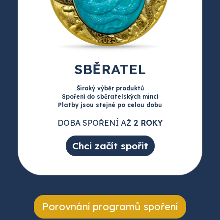
SBĚRATEL
Široký výběr produktů
Spoření do sběratelských mincí
Platby jsou stejné po celou dobu
DOBA SPOŘENÍ AŽ
2 ROKY
Chci začít spořit
Porovnání programů spoření