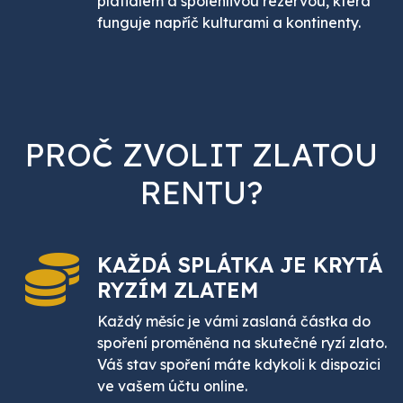
platidlem a spolehlivou rezervou, která
funguje napříč kulturami a kontinenty.
PROČ ZVOLIT ZLATOU
RENTU?
KAŽDÁ SPLÁTKA JE
KRYTÁ
RYZÍM ZLATEM
Každý měsíc je vámi zaslaná částka do
spoření proměněna na skutečné ryzí zlato.
Váš stav spoření máte kdykoli k dispozici
ve vašem účtu online.