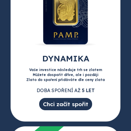
DYNAMIKA
Vaše investice následuje trh se zlatem
Můžete dospořit dříve, ale i později
Zlato do spoření přidáváte dle ceny zlata
DOBA SPOŘENÍ AŽ
5 LET
Chci začít spořit