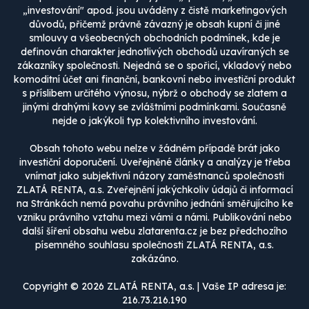
„investování" apod. jsou uváděny z čistě marketingových
důvodů, přičemž právně závazný je obsah kupní či jiné
smlouvy a všeobecných obchodních podmínek, kde je
definován charakter jednotlivých obchodů uzavíraných se
zákazníky společnosti. Nejedná se o spořicí, vkladový nebo
komoditní účet ani finanční, bankovní nebo investiční produkt
s příslibem určitého výnosu, nýbrž o obchody se zlatem a
jinými drahými kovy se zvláštními podmínkami. Současně
nejde o jakýkoli typ kolektivního investování.
Obsah tohoto webu nelze v žádném případě brát jako
investiční doporučení. Uveřejněné články a analýzy je třeba
vnímat jako subjektivní názory zaměstnanců společnosti
ZLATÁ RENTA, a.s. Zveřejnění jakýchkoliv údajů či informací
na Stránkách nemá povahu právního jednání směřujícího ke
vzniku právního vztahu mezi vámi a námi. Publikování nebo
další šíření obsahu webu zlatarenta.cz je bez předchozího
písemného souhlasu společnosti ZLATÁ RENTA, a.s.
zakázáno.
Copyright © 2026 ZLATÁ RENTA, a.s. | Vaše IP adresa je:
216.73.216.190