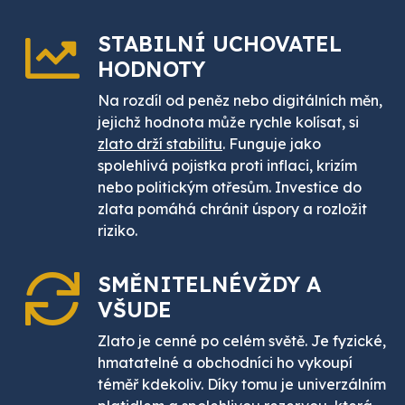
STABILNÍ UCHOVATEL
HODNOTY
Na rozdíl od peněz nebo digitálních měn,
jejichž hodnota může rychle kolísat, si
zlato drží stabilitu
. Funguje jako
spolehlivá pojistka proti inflaci, krizím
nebo politickým otřesům. Investice do
zlata pomáhá chránit úspory a rozložit
riziko.
SMĚNITELNÉ
VŽDY A
VŠUDE
Zlato je cenné po celém světě. Je fyzické,
hmatatelné a obchodníci ho vykoupí
téměř kdekoliv. Díky tomu je univerzálním