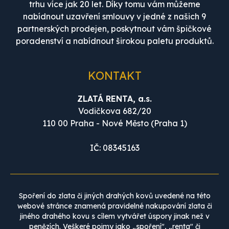
trhu více jak 20 let. Díky tomu vám můžeme
nabídnout uzavření smlouvy v jedné z našich 9
partnerských prodejen, poskytnout vám špičkové
poradenství a nabídnout širokou paletu produktů.
KONTAKT
ZLATÁ RENTA, a.s.
Vodičkova 682/20
110 00 Praha - Nové Město (Praha 1)
IČ: 08345163
Spoření do zlata či jiných drahých kovů uvedené na této
webové stránce znamená pravidelné nakupování zlata či
jiného drahého kovu s cílem vytvářet úspory jinak než v
penězích. Veškeré pojmy jako „spoření", „renta" či