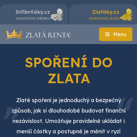
Stříbrňáky.cz
Zlaťáky.cz
INVESTIČNÍ STŘÍBRO
INVESTIČNÍ ZLATO
Menu
SPOŘENÍ DO
ZLATA
Zlaté spoření je jednoduchý a bezpečný
způsob, jak si dlouhodobě budovat finanční
nezávislost. Umožňuje pravidelně ukládat i
menší částky a postupně je měnit v ryzí