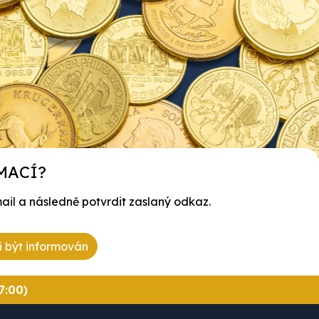
MACÍ?
ail a následně potvrdit zaslaný odkaz.
i být informován
7:00)