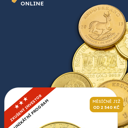
ONLINE
ZKUŠENÝ INVESTOR
★★★
UNIKÁTNÍ PROGRAM
MĚSÍČNĚ JIŽ
OD 2 540 KČ