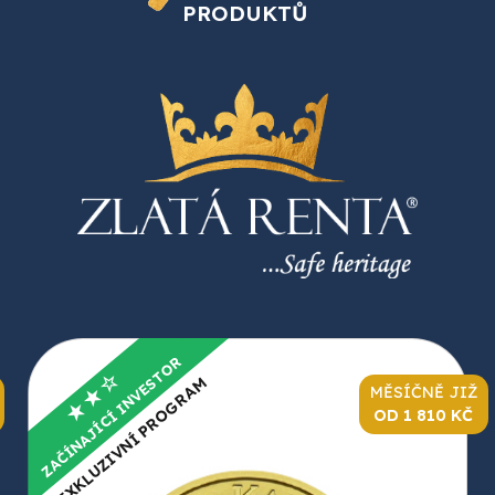
PRODUKTŮ
ZAČÍNAJÍCÍ INVESTOR
★★☆
EXKLUZIVNÍ PROGRAM
MĚSÍČNĚ JIŽ
OD 1 810 KČ