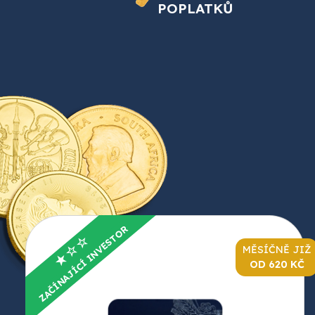
POPLATKŮ
ZAČÍNAJÍCÍ INVESTOR
★☆☆
MĚSÍČNĚ JIŽ
OD 620 KČ