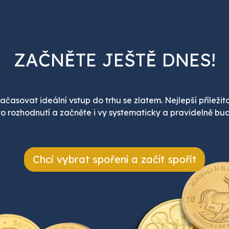
ZAČNĚTE JEŠTĚ DNES!
ačasovat ideální vstup do trhu se zlatem. Nejlepší příležito
o rozhodnutí a začněte i vy systematicky a pravidelně bud
Chci vybrat spoření a začít spořit