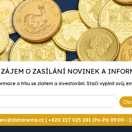
 ZÁJEM O ZASÍLÁNÍ NOVINEK A INFOR
mace o trhu se zlatem a investování. Stačí vyplnit svůj em
Chc
eni@zlatarenta.cz
|
+420 227 025 281 (Po-Pá 09:00 - 1