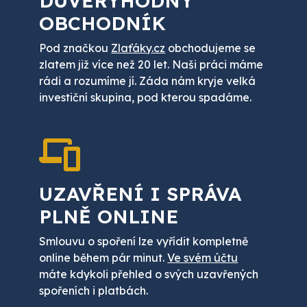
DŮVĚRYHODNÝ
OBCHODNÍK
Pod značkou
Zlaťáky.cz
obchodujeme se
zlatem již více než 20 let. Naši práci máme
rádi a rozumíme jí. Záda nám kryje velká
investiční skupina, pod kterou spadáme.
UZAVŘENÍ I SPRÁVA
PLNĚ ONLINE
Smlouvu o spoření lze vyřídit kompletně
online během pár minut.
Ve svém účtu
máte kdykoli přehled o svých uzavřených
spořeních i platbách.