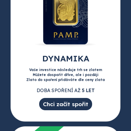
DYNAMIKA
Vaše investice následuje trh se zlatem
Můžete dospořit dříve, ale i později
Zlato do spoření přidáváte dle ceny zlata
DOBA SPOŘENÍ AŽ
5 LET
Chci začít spořit