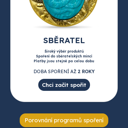
SBĚRATEL
Široký výběr produktů
Spoření do sběratelských mincí
Platby jsou stejné po celou dobu
DOBA SPOŘENÍ AŽ
2 ROKY
Chci začít spořit
Porovnání programů spoření