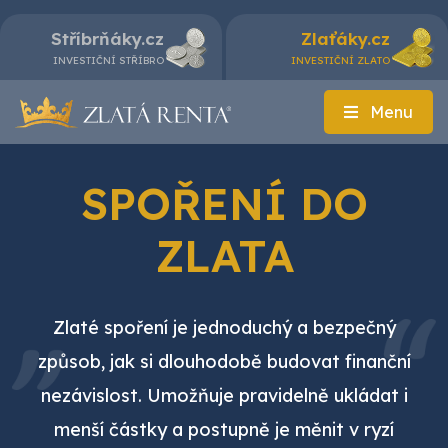
Stříbrňáky.cz
Zlaťáky.cz
INVESTIČNÍ STŘÍBRO
INVESTIČNÍ ZLATO
Menu
SPOŘENÍ DO
ZLATA
Zlaté spoření je jednoduchý a bezpečný
způsob, jak si dlouhodobě budovat finanční
nezávislost. Umožňuje pravidelně ukládat i
menší částky a postupně je měnit v ryzí