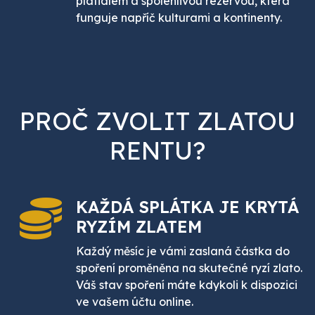
platidlem a spolehlivou rezervou, která
funguje napříč kulturami a kontinenty.
PROČ ZVOLIT ZLATOU
RENTU?
KAŽDÁ SPLÁTKA JE
KRYTÁ
RYZÍM ZLATEM
Každý měsíc je vámi zaslaná částka do
spoření proměněna na skutečné ryzí zlato.
Váš stav spoření máte kdykoli k dispozici
ve vašem účtu online.