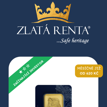
ZAČÍNAJÍCÍ INVESTOR
★☆☆
MĚSÍČNĚ JIŽ
OD 620 KČ