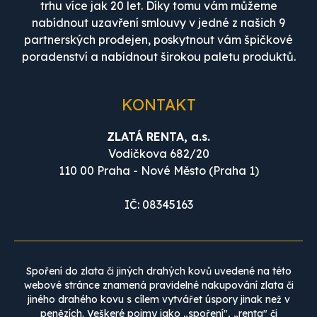
trhu více jak 20 let. Díky tomu vám můžeme
nabídnout uzavření smlouvy v jedné z našich 9
partnerských prodejen, poskytnout vám špičkové
poradenství a nabídnout širokou paletu produktů.
KONTAKT
ZLATÁ RENTA, a.s.
Vodičkova 682/20
110 00 Praha - Nové Město (Praha 1)
IČ: 08345163
Spoření do zlata či jiných drahých kovů uvedené na této
webové stránce znamená pravidelné nakupování zlata či
jiného drahého kovu s cílem vytvářet úspory jinak než v
penězích. Veškeré pojmy jako „spoření", „renta" či