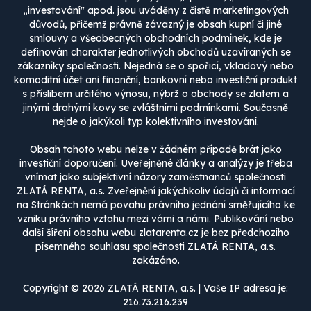
„investování" apod. jsou uváděny z čistě marketingových
důvodů, přičemž právně závazný je obsah kupní či jiné
smlouvy a všeobecných obchodních podmínek, kde je
definován charakter jednotlivých obchodů uzavíraných se
zákazníky společnosti. Nejedná se o spořicí, vkladový nebo
komoditní účet ani finanční, bankovní nebo investiční produkt
s příslibem určitého výnosu, nýbrž o obchody se zlatem a
jinými drahými kovy se zvláštními podmínkami. Současně
nejde o jakýkoli typ kolektivního investování.
Obsah tohoto webu nelze v žádném případě brát jako
investiční doporučení. Uveřejněné články a analýzy je třeba
vnímat jako subjektivní názory zaměstnanců společnosti
ZLATÁ RENTA, a.s. Zveřejnění jakýchkoliv údajů či informací
na Stránkách nemá povahu právního jednání směřujícího ke
vzniku právního vztahu mezi vámi a námi. Publikování nebo
další šíření obsahu webu zlatarenta.cz je bez předchozího
písemného souhlasu společnosti ZLATÁ RENTA, a.s.
zakázáno.
Copyright © 2026 ZLATÁ RENTA, a.s. | Vaše IP adresa je:
216.73.216.239