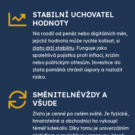
STABILNÍ UCHOVATEL
HODNOTY
Na rozdíl od peněz nebo digitálních měn,
jejichž hodnota může rychle kolísat, si
zlato drží stabilitu
. Funguje jako
spolehlivá pojistka proti inflaci, krizím
nebo politickým otřesům. Investice do
zlata pomáhá chránit úspory a rozložit
riziko.
SMĚNITELNÉ
VŽDY A
VŠUDE
Zlato je cenné po celém světě. Je fyzické,
hmatatelné a obchodníci ho vykoupí
téměř kdekoliv. Díky tomu je univerzálním