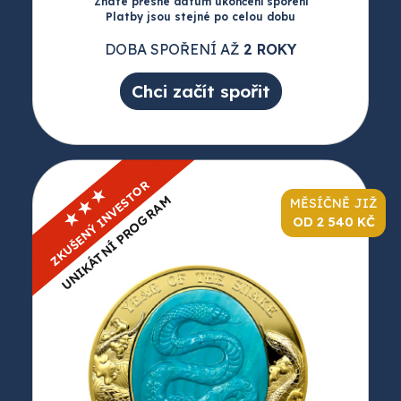
Znáte přesné datum ukončení spoření
Platby jsou stejné po celou dobu
DOBA SPOŘENÍ AŽ
2 ROKY
Chci začít spořit
ZKUŠENÝ INVESTOR
★★★
UNIKÁTNÍ PROGRAM
MĚSÍČNĚ JIŽ
OD 2 540 KČ