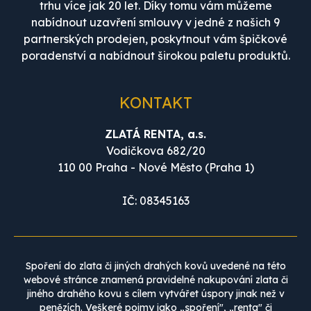
trhu více jak 20 let. Díky tomu vám můžeme
nabídnout uzavření smlouvy v jedné z našich 9
partnerských prodejen, poskytnout vám špičkové
poradenství a nabídnout širokou paletu produktů.
KONTAKT
ZLATÁ RENTA, a.s.
Vodičkova 682/20
110 00 Praha - Nové Město (Praha 1)
IČ: 08345163
Spoření do zlata či jiných drahých kovů uvedené na této
webové stránce znamená pravidelné nakupování zlata či
jiného drahého kovu s cílem vytvářet úspory jinak než v
penězích. Veškeré pojmy jako „spoření", „renta" či