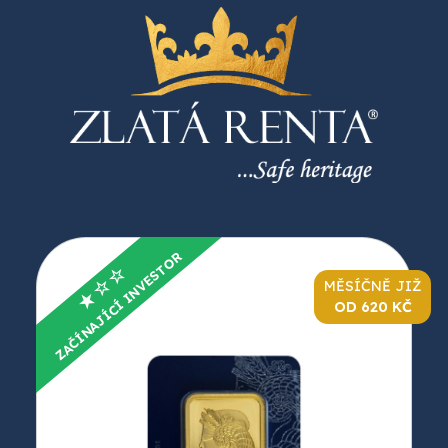
ZAČÍNAJÍCÍ INVESTOR
★☆☆
MĚSÍČNĚ JIŽ
OD 620 KČ