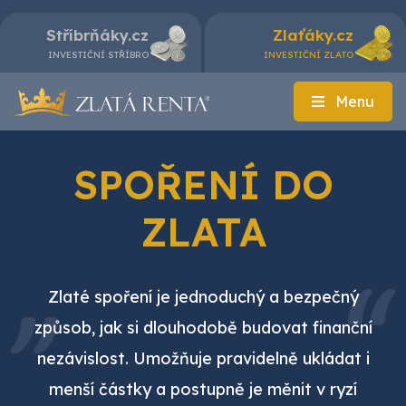
Stříbrňáky.cz
Zlaťáky.cz
INVESTIČNÍ STŘÍBRO
INVESTIČNÍ ZLATO
Menu
SPOŘENÍ DO
ZLATA
Zlaté spoření je jednoduchý a bezpečný
způsob, jak si dlouhodobě budovat finanční
nezávislost. Umožňuje pravidelně ukládat i
menší částky a postupně je měnit v ryzí