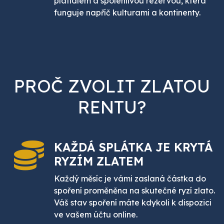
platidlem a spolehlivou rezervou, která
funguje napříč kulturami a kontinenty.
PROČ ZVOLIT ZLATOU
RENTU?
KAŽDÁ SPLÁTKA JE
KRYTÁ
RYZÍM ZLATEM
Každý měsíc je vámi zaslaná částka do
spoření proměněna na skutečné ryzí zlato.
Váš stav spoření máte kdykoli k dispozici
ve vašem účtu online.