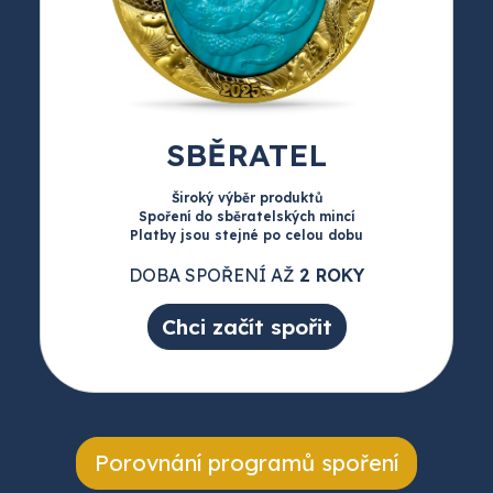
SBĚRATEL
Široký výběr produktů
Spoření do sběratelských mincí
Platby jsou stejné po celou dobu
DOBA SPOŘENÍ AŽ
2 ROKY
Chci začít spořit
Porovnání programů spoření