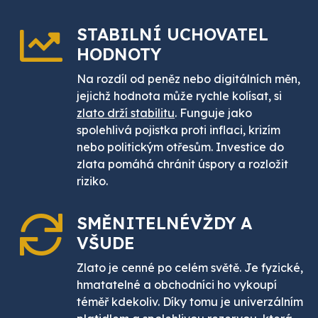
STABILNÍ UCHOVATEL
HODNOTY
Na rozdíl od peněz nebo digitálních měn,
jejichž hodnota může rychle kolísat, si
zlato drží stabilitu
. Funguje jako
spolehlivá pojistka proti inflaci, krizím
nebo politickým otřesům. Investice do
zlata pomáhá chránit úspory a rozložit
riziko.
SMĚNITELNÉ
VŽDY A
VŠUDE
Zlato je cenné po celém světě. Je fyzické,
hmatatelné a obchodníci ho vykoupí
téměř kdekoliv. Díky tomu je univerzálním