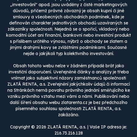
„investování" apod. jsou uváděny z čistě marketingových
důvodů, přičemž právně závazný je obsah kupní či jiné
smlouvy a všeobecných obchodních podmínek, kde je
definován charakter jednotlivých obchodů uzavíraných se
zákazníky společnosti. Nejedná se o spořicí, vkladový nebo
komoditní účet ani finanční, bankovní nebo investiční produkt
s příslibem určitého výnosu, nýbrž o obchody se zlatem a
jinými drahými kovy se zvláštními podmínkami. Současně
nejde o jakýkoli typ kolektivního investování.
Obsah tohoto webu nelze v žádném případě brát jako
investiční doporučení. Uveřejněné články a analýzy je třeba
vnímat jako subjektivní názory zaměstnanců společnosti
ZLATÁ RENTA, a.s. Zveřejnění jakýchkoliv údajů či informací
na Stránkách nemá povahu právního jednání směřujícího ke
vzniku právního vztahu mezi vámi a námi. Publikování nebo
další šíření obsahu webu zlatarenta.cz je bez předchozího
písemného souhlasu společnosti ZLATÁ RENTA, a.s.
zakázáno.
Copyright © 2026 ZLATÁ RENTA, a.s. | Vaše IP adresa je:
216.73.216.128