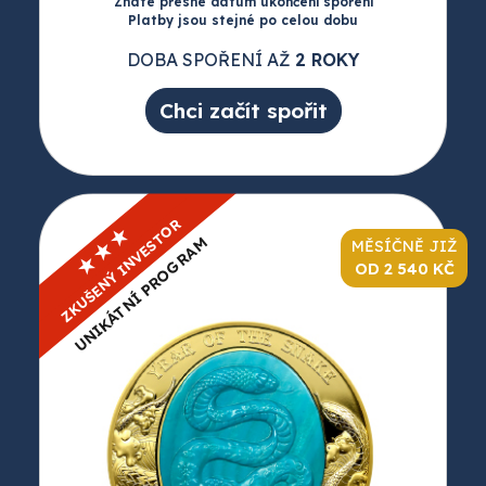
Znáte přesné datum ukončení spoření
Platby jsou stejné po celou dobu
DOBA SPOŘENÍ AŽ
2 ROKY
Chci začít spořit
ZKUŠENÝ INVESTOR
★★★
UNIKÁTNÍ PROGRAM
MĚSÍČNĚ JIŽ
OD 2 540 KČ