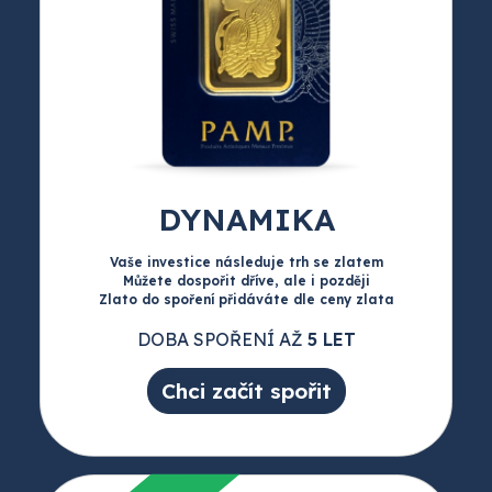
DYNAMIKA
Vaše investice následuje trh se zlatem
Můžete dospořit dříve, ale i později
Zlato do spoření přidáváte dle ceny zlata
DOBA SPOŘENÍ AŽ
5 LET
Chci začít spořit