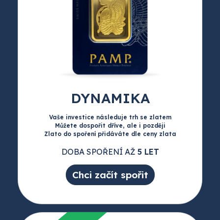
DYNAMIKA
Vaše investice následuje trh se zlatem
Můžete dospořit dříve, ale i později
Zlato do spoření přidáváte dle ceny zlata
DOBA SPOŘENÍ AŽ
5 LET
Chci začít spořit