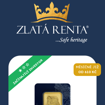
ZAČÍNAJÍCÍ INVESTOR
★☆☆
MĚSÍČNĚ JIŽ
OD 610 KČ