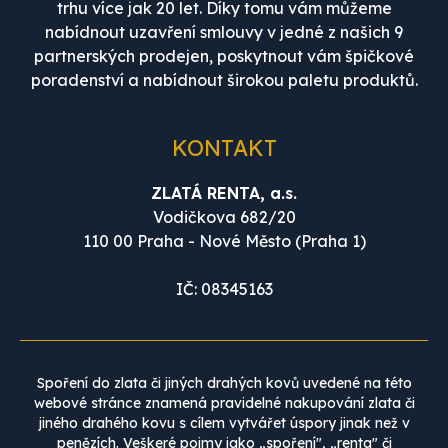
trhu více jak 20 let. Díky tomu vám můžeme
nabídnout uzavření smlouvy v jedné z našich 9
partnerských prodejen, poskytnout vám špičkové
poradenství a nabídnout širokou paletu produktů.
KONTAKT
ZLATÁ RENTA, a.s.
Vodičkova 682/20
110 00 Praha - Nové Město (Praha 1)
IČ: 08345163
Spoření do zlata či jiných drahých kovů uvedené na této
webové stránce znamená pravidelné nakupování zlata či
jiného drahého kovu s cílem vytvářet úspory jinak než v
penězích. Veškeré pojmy jako „spoření", „renta" či