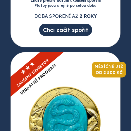
Znáte přesné datum ukončení spoření
Platby jsou stejné po celou dobu
DOBA SPOŘENÍ AŽ
2 ROKY
Chci začít spořit
ZKUŠENÝ INVESTOR
★★★
UNIKÁTNÍ PROGRAM
MĚSÍČNĚ JIŽ
OD 2 500 KČ