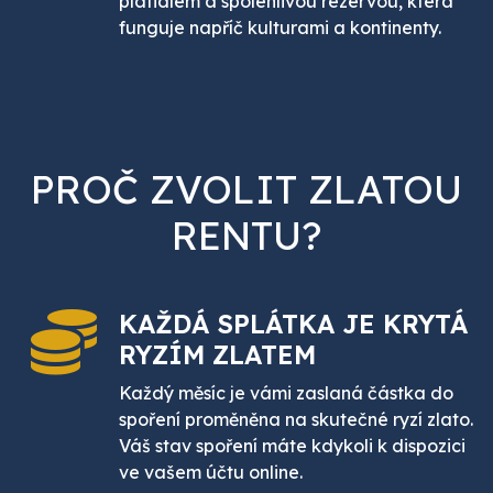
platidlem a spolehlivou rezervou, která
funguje napříč kulturami a kontinenty.
PROČ ZVOLIT ZLATOU
RENTU?
KAŽDÁ SPLÁTKA JE
KRYTÁ
RYZÍM ZLATEM
Každý měsíc je vámi zaslaná částka do
spoření proměněna na skutečné ryzí zlato.
Váš stav spoření máte kdykoli k dispozici
ve vašem účtu online.