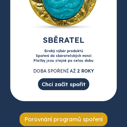
SBĚRATEL
Široký výběr produktů
Spoření do sběratelských mincí
Platby jsou stejné po celou dobu
DOBA SPOŘENÍ AŽ
2 ROKY
Chci začít spořit
Porovnání programů spoření