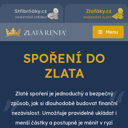
Stříbrňáky.cz
Zlaťáky.cz
INVESTIČNÍ STŘÍBRO
INVESTIČNÍ ZLATO
Menu
SPOŘENÍ DO
ZLATA
Zlaté spoření je jednoduchý a bezpečný
způsob, jak si dlouhodobě budovat finanční
nezávislost. Umožňuje pravidelně ukládat i
menší částky a postupně je měnit v ryzí