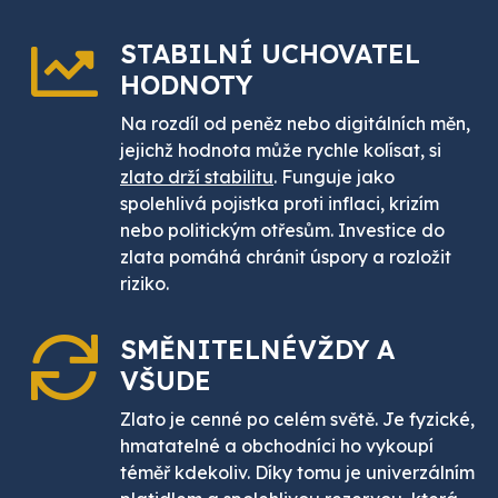
STABILNÍ UCHOVATEL
HODNOTY
Na rozdíl od peněz nebo digitálních měn,
jejichž hodnota může rychle kolísat, si
zlato drží stabilitu
. Funguje jako
spolehlivá pojistka proti inflaci, krizím
nebo politickým otřesům. Investice do
zlata pomáhá chránit úspory a rozložit
riziko.
SMĚNITELNÉ
VŽDY A
VŠUDE
Zlato je cenné po celém světě. Je fyzické,
hmatatelné a obchodníci ho vykoupí
téměř kdekoliv. Díky tomu je univerzálním