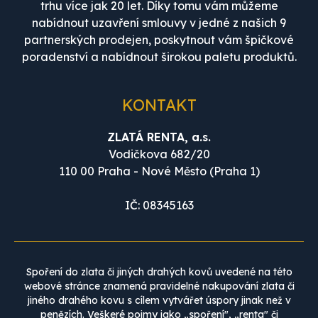
trhu více jak 20 let. Díky tomu vám můžeme
nabídnout uzavření smlouvy v jedné z našich 9
partnerských prodejen, poskytnout vám špičkové
poradenství a nabídnout širokou paletu produktů.
KONTAKT
ZLATÁ RENTA, a.s.
Vodičkova 682/20
110 00 Praha - Nové Město (Praha 1)
IČ: 08345163
Spoření do zlata či jiných drahých kovů uvedené na této
webové stránce znamená pravidelné nakupování zlata či
jiného drahého kovu s cílem vytvářet úspory jinak než v
penězích. Veškeré pojmy jako „spoření", „renta" či