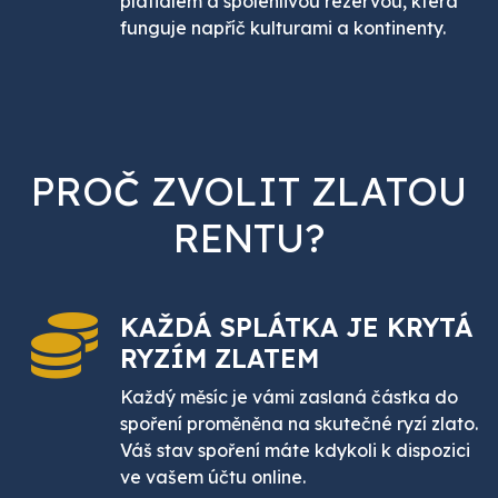
platidlem a spolehlivou rezervou, která
funguje napříč kulturami a kontinenty.
PROČ ZVOLIT ZLATOU
RENTU?
KAŽDÁ SPLÁTKA JE
KRYTÁ
RYZÍM ZLATEM
Každý měsíc je vámi zaslaná částka do
spoření proměněna na skutečné ryzí zlato.
Váš stav spoření máte kdykoli k dispozici
ve vašem účtu online.