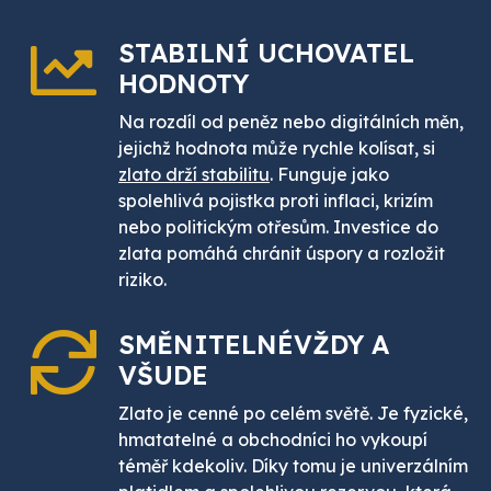
STABILNÍ UCHOVATEL
HODNOTY
Na rozdíl od peněz nebo digitálních měn,
jejichž hodnota může rychle kolísat, si
zlato drží stabilitu
. Funguje jako
spolehlivá pojistka proti inflaci, krizím
nebo politickým otřesům. Investice do
zlata pomáhá chránit úspory a rozložit
riziko.
SMĚNITELNÉ
VŽDY A
VŠUDE
Zlato je cenné po celém světě. Je fyzické,
hmatatelné a obchodníci ho vykoupí
téměř kdekoliv. Díky tomu je univerzálním