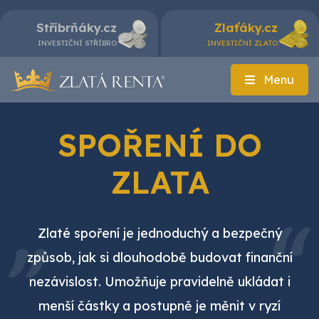
Stříbrňáky.cz
Zlaťáky.cz
INVESTIČNÍ STŘÍBRO
INVESTIČNÍ ZLATO
Menu
SPOŘENÍ DO
ZLATA
Zlaté spoření je jednoduchý a bezpečný
způsob, jak si dlouhodobě budovat finanční
nezávislost. Umožňuje pravidelně ukládat i
menší částky a postupně je měnit v ryzí