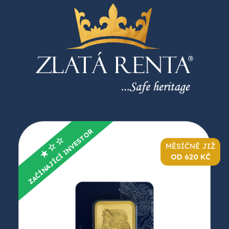
ZAČÍNAJÍCÍ INVESTOR
★☆☆
MĚSÍČNĚ JIŽ
OD 620 KČ