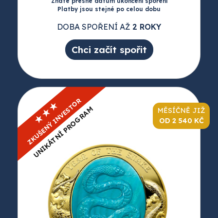
Znáte přesné datum ukončení spoření
Platby jsou stejné po celou dobu
DOBA SPOŘENÍ AŽ
2 ROKY
Chci začít spořit
ZKUŠENÝ INVESTOR
★★★
UNIKÁTNÍ PROGRAM
MĚSÍČNĚ JIŽ
OD 2 540 KČ