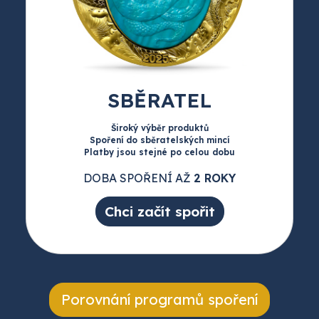
SBĚRATEL
Široký výběr produktů
Spoření do sběratelských mincí
Platby jsou stejné po celou dobu
DOBA SPOŘENÍ AŽ
2 ROKY
Chci začít spořit
Porovnání programů spoření