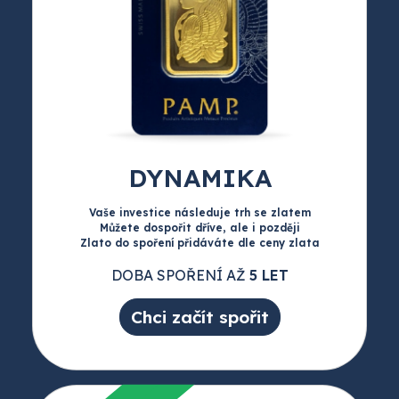
DYNAMIKA
Vaše investice následuje trh se zlatem
Můžete dospořit dříve, ale i později
Zlato do spoření přidáváte dle ceny zlata
DOBA SPOŘENÍ AŽ
5 LET
Chci začít spořit