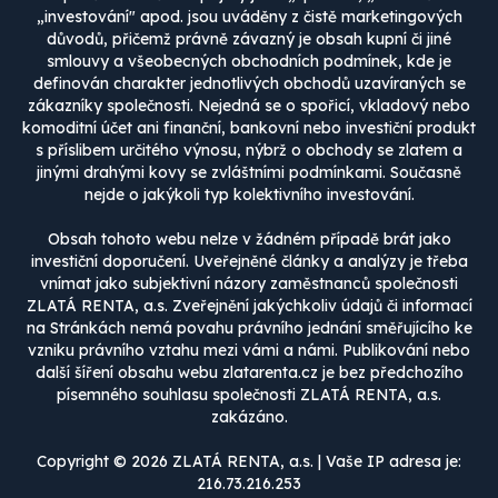
„investování" apod. jsou uváděny z čistě marketingových
důvodů, přičemž právně závazný je obsah kupní či jiné
smlouvy a všeobecných obchodních podmínek, kde je
definován charakter jednotlivých obchodů uzavíraných se
zákazníky společnosti. Nejedná se o spořicí, vkladový nebo
komoditní účet ani finanční, bankovní nebo investiční produkt
s příslibem určitého výnosu, nýbrž o obchody se zlatem a
jinými drahými kovy se zvláštními podmínkami. Současně
nejde o jakýkoli typ kolektivního investování.
Obsah tohoto webu nelze v žádném případě brát jako
investiční doporučení. Uveřejněné články a analýzy je třeba
vnímat jako subjektivní názory zaměstnanců společnosti
ZLATÁ RENTA, a.s. Zveřejnění jakýchkoliv údajů či informací
na Stránkách nemá povahu právního jednání směřujícího ke
vzniku právního vztahu mezi vámi a námi. Publikování nebo
další šíření obsahu webu zlatarenta.cz je bez předchozího
písemného souhlasu společnosti ZLATÁ RENTA, a.s.
zakázáno.
Copyright © 2026 ZLATÁ RENTA, a.s. | Vaše IP adresa je:
216.73.216.253