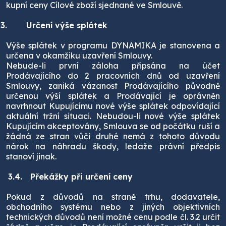
kupní ceny Cílové zboží sjednané ve Smlouvě.
.3.
Určení výše splátek
Výše splátek v programu DYNAMIKA je stanovena a
určena v okamžiku uzavření Smlouvy.
Nebude-li první záloha připsána na účet
Prodávajícího do 2 pracovních dnů od uzavření
Smlouvy, zaniká vázanost Prodávajícího původně
určenou výší splátek a Prodávající je oprávněn
navrhnout Kupujícímu nové výše splátek odpovídající
aktuální tržní situaci. Nebudou-li nové výše splátek
Kupujícím akceptovány, Smlouva se od počátku ruší a
žádná ze stran vůči druhé nemá z tohoto důvodu
nárok na náhradu škody, ledaže právní předpis
stanoví jinak.
3.4.
Překážky při určení ceny
Pokud z důvodů na straně trhu, dodavatele,
obchodního systému nebo z jiných objektivních
technických důvodů není možné cenu podle čl. 3.2 určit