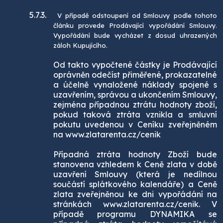
5.7.3.
V případě odstoupení od Smlouvy podle tohoto
článku provede Prodávající vypořádání Smlouvy.
Vypořádání bude vycházet z dosud uhrazených
záloh Kupujícího.
Od takto vypočtené částky je Prodávající
oprávněn odečíst přiměřené, prokazatelné
a účelně vynaložené náklady spojené s
uzavřením, správou a ukončením Smlouvy,
zejména případnou ztrátu hodnoty zboží,
pokud taková ztráta vznikla a smluvní
pokutu uvedenou v Ceníku zveřejněném
na www.zlatarenta.cz/cenik
Případná ztráta hodnoty Zboží bude
stanovena vzhledem k Ceně zlata v době
uzavření Smlouvy (která je nedílnou
součástí splátkového kalendáře) a Ceně
zlata zveřejněnou ke dni vypořádání na
stránkách www.zlatarenta.cz/cenik. V
případě programu DYNAMIKA se