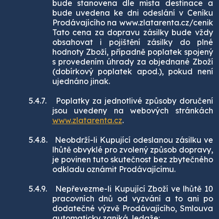
bude stanovena dle místa destinace a
bude uvedena ke dni odeslání v Ceníku
Prodávajícího na www.zlatarenta.cz/cenik
Tato cena za dopravu zásilky bude vždy
obsahovat i pojištění zásilky do plné
hodnoty Zboží, případně poplatek spojený
s provedením úhrady za objednané Zboží
(dobírkový poplatek apod.), pokud není
ujednáno jinak.
5.4.7.
Poplatky za jednotlivé způsoby doručení
jsou uvedeny na webových stránkách
www.zlatarenta.cz
.
5.4.8.
Neobdrží-li Kupující odeslanou zásilku ve
lhůtě obvyklé pro zvolený způsob dopravy,
je povinen tuto skutečnost bez zbytečného
odkladu oznámit Prodávajícímu.
5.4.9.
Nepřevezme-li Kupující Zboží ve lhůtě 10
pracovních dnů od vyzvání a to ani po
dodatečné výzvě Prodávajícího, Smlouva
automaticky zaniká, ledaže: