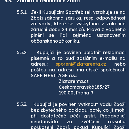
5.5.
Záruka a reklamace Zboží
5.5.1.
Je-li Kupujícím Spotřebitel, vztahuje se na
Zboží zákonná záruka, resp. odpovědnost
za vady, které se vyskytnou v zákonné
záruční době 24 měsíců. Práva z vadného
plnění se řídí zejména ustanovením
občanského zákoníku.
5.5.2.
Kupující je povinen uplatnit reklamaci
písemně a to buď zasláním e-mailu na
adresu:
sporeni@zlatarenta.cz
nebo
poštou na adresu mateřské společnosti
SAFE HERITAGE a.s.:
Zlatarenta.cz
Českomoravská183/27
190 00, Praha 9
5.5.3.
Kupující je povinen vytknout vadu Zboží
bez zbytečného odkladu poté, co ji mohl
při dostatečné péči zjistit. Prodávající
neodpovídá za zvětšení rozsahu
poškození Zboží, pokud Kupující Zboží