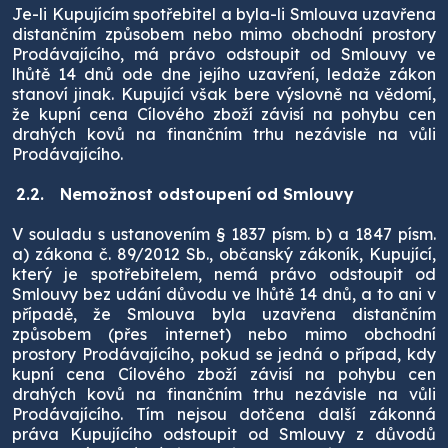
Je-li Kupujícím spotřebitel a byla-li Smlouva uzavřena
distančním způsobem nebo mimo obchodní prostory
Prodávajícího, má právo odstoupit od Smlouvy ve
lhůtě 14 dnů ode dne jejího uzavření, ledaže zákon
stanoví jinak. Kupující však bere výslovně na vědomí,
že kupní cena Cílového zboží závisí na pohybu cen
drahých kovů na finančním trhu nezávisle na vůli
Prodávajícího.
2.2.
Nemožnost odstoupení od Smlouvy
V souladu s ustanovením § 1837 písm. b) a 1847 písm.
a) zákona č. 89/2012 Sb., občanský zákoník, Kupující,
který je spotřebitelem, nemá právo odstoupit od
Smlouvy bez udání důvodu ve lhůtě 14 dnů, a to ani v
případě, že Smlouva byla uzavřena distančním
způsobem (přes internet) nebo mimo obchodní
prostory Prodávajícího, pokud se jedná o případ, kdy
kupní cena Cílového zboží závisí na pohybu cen
drahých kovů na finančním trhu nezávisle na vůli
Prodávajícího. Tím nejsou dotčena další zákonná
práva Kupujícího odstoupit od Smlouvy z důvodů