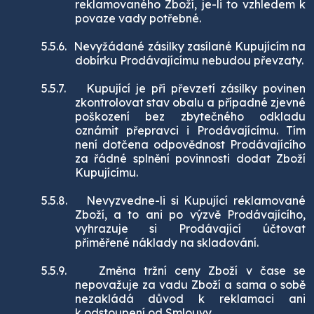
reklamovaného Zboží, je-li to vzhledem k
povaze vady potřebné.
5.5.6.
Nevyžádané zásilky zasílané Kupujícím na
dobírku Prodávajícímu nebudou převzaty.
5.5.7.
Kupující je při převzetí zásilky povinen
zkontrolovat stav obalu a případné zjevné
poškození bez zbytečného odkladu
oznámit přepravci i Prodávajícímu. Tím
není dotčena odpovědnost Prodávajícího
za řádné splnění povinnosti dodat Zboží
Kupujícímu.
5.5.8.
Nevyzvedne-li si Kupující reklamované
Zboží, a to ani po výzvě Prodávajícího,
vyhrazuje si Prodávající účtovat
přiměřené náklady na skladování.
5.5.9.
Změna tržní ceny Zboží v čase se
nepovažuje za vadu Zboží a sama o sobě
nezakládá důvod k reklamaci ani
k odstoupení od Smlouvy.