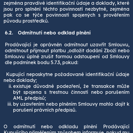
zejména pravdivé identifikační údaje a doklady, které
jsou pro splnění těchto povinností nezbytné, zejména
pak co se týče povinností spojených s prověřením
původu prostředků.
6.2.
Odmítnutí nebo odklad plnění
Prodávající je oprávněn odmítnout uzavřít Smlouvu,
odmítnout přijmout platbu ,odložit dodání Zboží nebo
Smlouvu úplně zrušit formou odstoupení od Smlouvy
dle podmínek bodu 5.7.3, pokud:
Kupující neposkytne požadované identifikační údaje
nebo doklady;
existuje důvodné podezření, že transakce může
být spojena s trestnou činností nebo porušením
AML předpisů;
by uzavřením nebo plněním Smlouvy mohlo dojít k
porušení právních předpisů.
O odmítnutí nebo odkladu plnění Prodávající
Kupujícího přiměřeným způsobem informuje, pokud mu