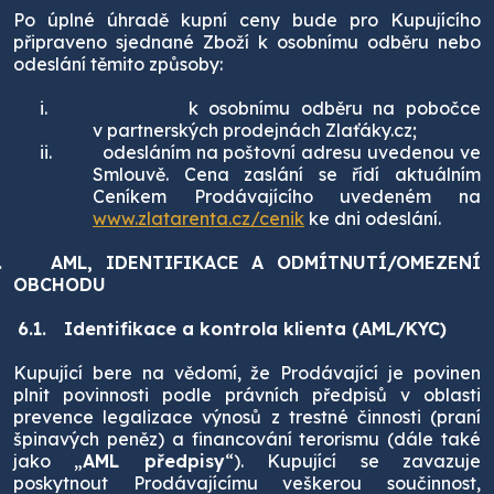
Po úplné úhradě kupní ceny bude pro Kupujícího
připraveno sjednané Zboží k osobnímu odběru nebo
odeslání těmito způsoby:
i.
k osobnímu odběru na pobočce
v partnerských prodejnách Zlaťáky.cz;
ii.
odesláním na poštovní adresu uvedenou ve
Smlouvě. Cena zaslání se řídí aktuálním
Ceníkem Prodávajícího uvedeném na
www.zlatarenta.cz/cenik
ke dni odeslání.
.
AML, IDENTIFIKACE A ODMÍTNUTÍ/OMEZENÍ
OBCHODU
6.1.
Identifikace a kontrola klienta (AML/KYC)
Kupující bere na vědomí, že Prodávající je povinen
plnit povinnosti podle právních předpisů v oblasti
prevence legalizace výnosů z trestné činnosti (praní
špinavých peněz) a financování terorismu (dále také
jako „
AML předpisy
“). Kupující se zavazuje
poskytnout Prodávajícímu veškerou součinnost,