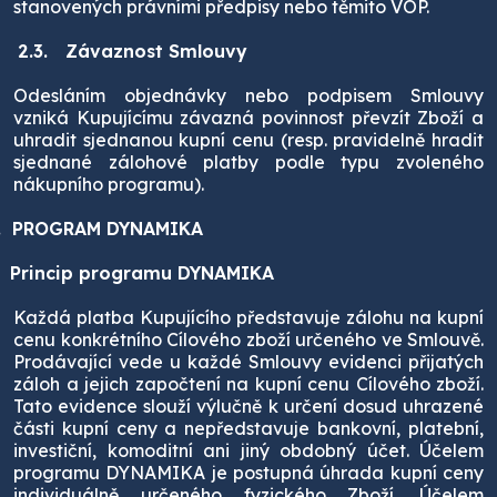
stanovených právními předpisy nebo těmito VOP.
2.3.
Závaznost Smlouvy
Odesláním objednávky nebo podpisem Smlouvy
vzniká Kupujícímu závazná povinnost převzít Zboží a
uhradit sjednanou kupní cenu (resp. pravidelně hradit
sjednané zálohové platby podle typu zvoleného
nákupního programu).
.
PROGRAM DYNAMIKA
Princip programu DYNAMIKA
Každá platba Kupujícího představuje zálohu na kupní
cenu konkrétního Cílového zboží určeného ve Smlouvě.
Prodávající vede u každé Smlouvy evidenci přijatých
záloh a jejich započtení na kupní cenu Cílového zboží.
Tato evidence slouží výlučně k určení dosud uhrazené
části kupní ceny a nepředstavuje bankovní, platební,
investiční, komoditní ani jiný obdobný účet. Účelem
programu DYNAMIKA je postupná úhrada kupní ceny
individuálně určeného fyzického Zboží. Účelem