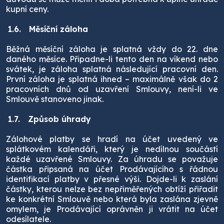
kupní ceny.
1.6.
Měsíční záloha
Běžná měsíční záloha je splatná vždy do 22. dne
daného měsíce. Připadne-li tento den na víkend nebo
svátek, je záloha splatná následující pracovní den.
První záloha je splatná ihned – maximálně však do 2
pracovních dnů od uzavření Smlouvy, není-li ve
Smlouvě stanoveno jinak.
1.7.
Způsob úhrady
Zálohové platby se hradí na účet uvedený ve
splátkovém kalendáři, který je nedílnou součástí
každé uzavřené Smlouvy. Za úhradu se považuje
částka připsaná na účet Prodávajícího s řádnou
identifikací platby v přesné výši. Dojde-li k zaslání
částky, kterou nelze bez nepřiměřených obtíží přiřadit
ke konkrétní Smlouvě nebo která byla zaslána zjevně
omylem, je Prodávající oprávněn ji vrátit na účet
odesílatele.