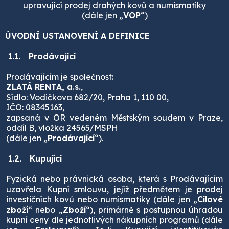
upravující prodej drahých kovů a numismatiky
(dále jen „
VOP
“)
ÚVODNÍ USTANOVENÍ A DEFINICE
1.1.
Prodávající
Prodávajícím je společnost:
ZLATÁ RENTA, a.s.
,
Sídlo: Vodičkova 682/20, Praha 1, 110 00,
IČO: 08345163,
zapsaná v OR vedeném Městským soudem v Praze,
oddíl B, vložka 24565/MSPH
(dále jen „
Prodávající
“).
1.2.
Kupující
Fyzická nebo právnická osoba, která s Prodávajícím
uzavřela Kupní smlouvu, jejíž předmětem je prodej
investičních kovů nebo numismatiky (dále jen „
Cílové
zboží
“ nebo „
Zboží
“), primárně s postupnou úhradou
kupní ceny dle jednotlivých nákupních programů (dále