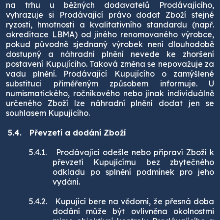
na trhu u běžných dodavatelů Prodávajícího,
vyhrazuje si Prodávající právo dodat Zboží stejné
ryzosti, hmotnosti a kvalitativního standardu (např.
akreditace LBMA) od jiného renomovaného výrobce,
pokud původně sjednaný výrobek není dlouhodobě
dostupný a náhradní plnění nevede ke zhoršení
postavení Kupujícího. Taková změna se nepovažuje za
vadu plnění. Prodávající Kupujícího o zamýšlené
substituci přiměřeným způsobem informuje. U
numismatického, ročníkového nebo jinak individuálně
určeného Zboží lze náhradní plnění dodat jen se
souhlasem Kupujícího.
5.4.
Převzetí a dodání Zboží
5.4.1.
Prodávající odešle nebo připraví Zboží k
převzetí Kupujícímu bez zbytečného
odkladu po splnění podmínek pro jeho
vydání.
5.4.2.
Kupující bere na vědomí, že přesná doba
dodání může být ovlivněna okolnostmi