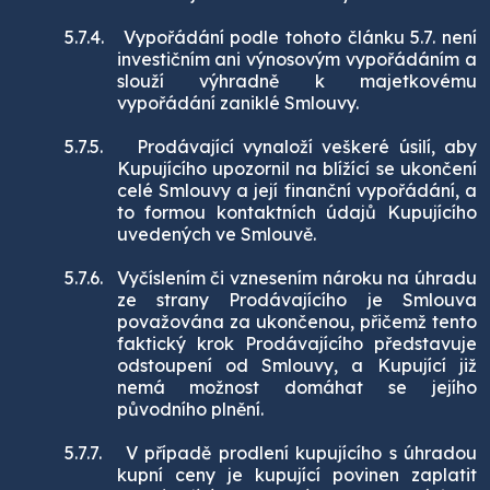
5.7.4.
Vypořádání podle tohoto článku 5.7. není
investičním ani výnosovým vypořádáním a
slouží výhradně k majetkovému
vypořádání zaniklé Smlouvy.
5.7.5.
Prodávající vynaloží veškeré úsilí, aby
Kupujícího upozornil na blížící se ukončení
celé Smlouvy a její finanční vypořádání, a
to formou kontaktních údajů Kupujícího
uvedených ve Smlouvě.
5.7.6.
Vyčíslením či vznesením nároku na úhradu
ze strany Prodávajícího je Smlouva
považována za ukončenou, přičemž tento
faktický krok Prodávajícího představuje
odstoupení od Smlouvy, a Kupující již
nemá možnost domáhat se jejího
původního plnění.
5.7.7.
V případě prodlení kupujícího s úhradou
kupní ceny je kupující povinen zaplatit