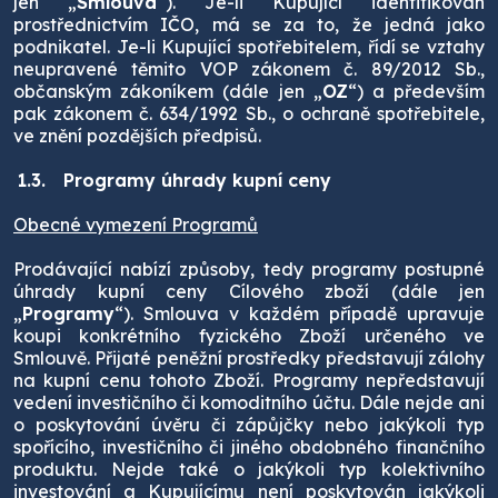
jen „
Smlouva
“). Je-li Kupující identifikován
prostřednictvím IČO, má se za to, že jedná jako
podnikatel. Je-li Kupující spotřebitelem, řídí se vztahy
neupravené těmito VOP zákonem č. 89/2012 Sb.,
občanským zákoníkem (dále jen „
OZ
“) a především
pak zákonem č. 634/1992 Sb., o ochraně spotřebitele,
ve znění pozdějších předpisů.
1.3.
Programy úhrady kupní ceny
Obecné vymezení Programů
Prodávající nabízí způsoby, tedy programy postupné
úhrady kupní ceny Cílového zboží (dále jen
„
Programy
“). Smlouva v každém případě upravuje
koupi konkrétního fyzického Zboží určeného ve
Smlouvě. Přijaté peněžní prostředky představují zálohy
na kupní cenu tohoto Zboží. Programy nepředstavují
vedení investičního či komoditního účtu. Dále nejde ani
o poskytování úvěru či zápůjčky nebo jakýkoli typ
spořícího, investičního či jiného obdobného finančního
produktu. Nejde také o jakýkoli typ kolektivního
investování a Kupujícímu není poskytován jakýkoli