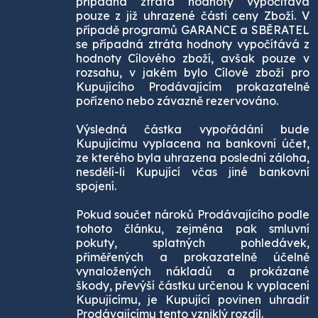
případná ztráta hodnoty vypočítává
pouze z již uhrazené části ceny Zboží. V
případě programů GARANCE a SBĚRATEL
se případná ztráta hodnoty vypočítává z
hodnoty Cílového zboží, avšak pouze v
rozsahu, v jakém bylo Cílové zboží pro
Kupujícího Prodávajícím prokazatelně
pořízeno nebo závazně rezervováno.
Výsledná částka vypořádání bude
Kupujícímu vyplacena na bankovní účet,
ze kterého byla uhrazena poslední záloha,
nesdělí-li Kupující včas jiné bankovní
spojení.
Pokud součet nároků Prodávajícího podle
tohoto článku, zejména pak smluvní
pokuty, splatných pohledávek,
přiměřených a prokazatelně účelně
vynaložených nákladů a prokázané
škody, převýší částku určenou k vyplacení
Kupujícímu, je Kupující povinen uhradit
Prodávajícímu tento vzniklý rozdíl.