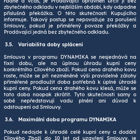
řádně a včas, je Prodávající oprávněn určit ji bez
zbytečného odkladu v nejbližším období, kdy odpadne
příslušná překážka. O této skutečnosti Kupujícího
informuje. Takový postup se nepovažuje za porušení
Smlouvy, pokud je přiměřený povaze překážky a
Prodávající jedná bez zbytečného odkladu.
3.5.
Variabilita doby splácení
Smlouva v programu DYNAMIKA se nesjednává na
fixní dobu, ale na úplnou úhradu kupní ceny
konkrétního Cílového zboží. Pokud cena drahého kovu
roste, může se při nezměněné výši pravidelné zálohy
přiměřeně prodloužit doba potřebná k úplné úhradě
kupní ceny. Pokud cena drahého kovu klesá, může se
tato doba naopak zkrátit. Tyto skutečnosti samy o
sobě nepředstavují vadu plnění ani důvod k
odstoupení od Smlouvy.
3.6.
Maximální doba programu DYNAMIKA
Pokud nedojde k úhradě celé kupní ceny a dodání
Cílového Zboží do 10 let od uzavření Smlouvy, je