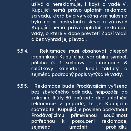
užívá a nereklamuje, i když o vadě ví.
Kupující nemá právo uplatnit reklamaci
za vadu, která byla vytýkána v minulosti a
byla na ni poskytnuta sleva a zároveň
Kupující nemá právo uplatnit reklamaci
vady, o které v době převzetí Zboží věděl
a bez výhrad jej převzal.
5.5.4.
Reklamace musí obsahovat alespoň
identifikaci Kupujícího, variabilní symbol,
přílohu č. 1 smlouvy
–
informace &
splátkový kalendář, kopii faktury a
zejména podrobný popis vytýkané vady.
5.5.5.
Reklamace bude Prodávajícím vyřízena
bez zbytečného odkladu, nejpozději do
zákonné lhůty 30 dnů ode dne uplatnění
reklamace v případě, že je Kupujícím
spotřebitel. Kupující je povinen poskytnout
Prodávajícímu přiměřenou součinnost
potřebnou k posouzení reklamace,
zejména umožnit prohlídku