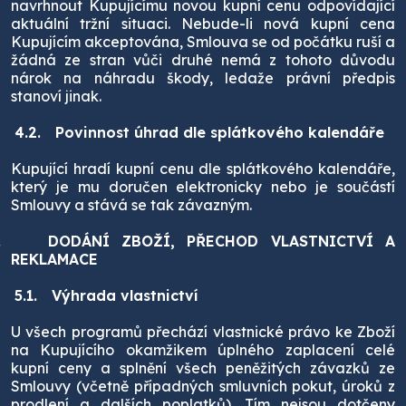
navrhnout Kupujícímu novou kupní cenu odpovídající
aktuální tržní situaci. Nebude-li nová kupní cena
Kupujícím akceptována, Smlouva se od počátku ruší a
žádná ze stran vůči druhé nemá z tohoto důvodu
nárok na náhradu škody, ledaže právní předpis
stanoví jinak.
4.2.
Povinnost úhrad dle splátkového kalendáře
Kupující hradí kupní cenu dle splátkového kalendáře,
který je mu doručen elektronicky nebo je součástí
Smlouvy a stává se tak závazným.
.
DODÁNÍ ZBOŽÍ, PŘECHOD VLASTNICTVÍ A
REKLAMACE
5.1.
Výhrada vlastnictví
U všech programů přechází vlastnické právo ke Zboží
na Kupujícího okamžikem úplného zaplacení celé
kupní ceny a splnění všech peněžitých závazků ze
Smlouvy (včetně případných smluvních pokut, úroků z
prodlení a dalších poplatků). Tím nejsou dotčeny