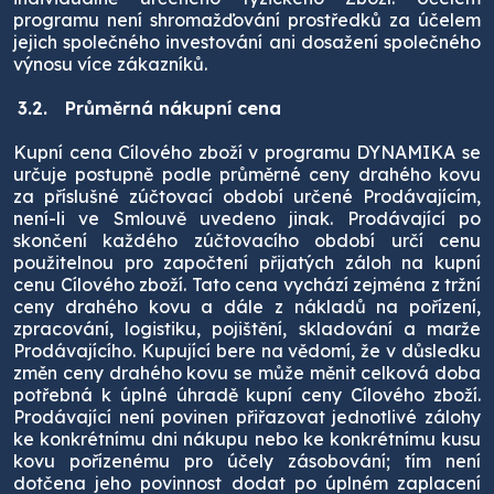
programu není shromažďování prostředků za účelem
jejich společného investování ani dosažení společného
výnosu více zákazníků.
3.2.
Průměrná nákupní cena
Kupní cena Cílového zboží v programu DYNAMIKA se
určuje postupně podle průměrné ceny drahého kovu
za příslušné zúčtovací období určené Prodávajícím,
není-li ve Smlouvě uvedeno jinak. Prodávající po
skončení každého zúčtovacího období určí cenu
použitelnou pro započtení přijatých záloh na kupní
cenu Cílového zboží. Tato cena vychází zejména z tržní
ceny drahého kovu a dále z nákladů na pořízení,
zpracování, logistiku, pojištění, skladování a marže
Prodávajícího. Kupující bere na vědomí, že v důsledku
změn ceny drahého kovu se může měnit celková doba
potřebná k úplné úhradě kupní ceny Cílového zboží.
Prodávající není povinen přiřazovat jednotlivé zálohy
ke konkrétnímu dni nákupu nebo ke konkrétnímu kusu
kovu pořízenému pro účely zásobování; tím není
dotčena jeho povinnost dodat po úplném zaplacení