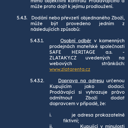
mimo objektivní kontrolu Prodávajícího a
může proto dojít k jejímu prodloužení.
5.4.3.
Dodání nebo převzetí objednaného Zboží,
může být provedeno jedním z
následujících způsobů:
5.4.3.1.
Osobní odběr
v kamenných
prodejnách mateřské společnosti
SAFE HERITAGE a.s. -
ZLATAKY.CZ uvedených na
webových stránkách:
www.zlatarenta.cz
5.4.3.2.
Doprava na adresu
určenou
Kupujícím jako dodací.
Prodávající si vyhrazuje právo
odmítnout Zboží dodat
dopravcem v případě, že:
i.
je adresa prokazatelně
fiktivní;
ii.
Kupující v minulosti