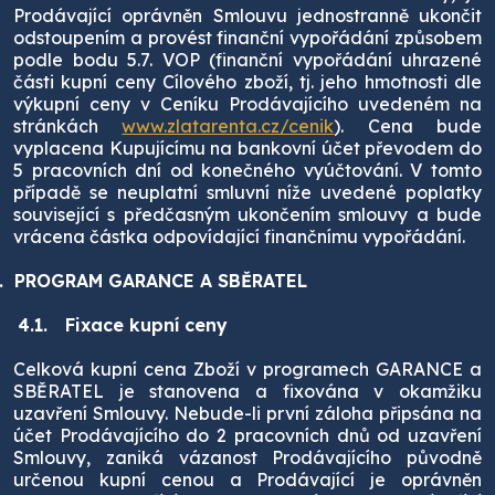
Prodávající oprávněn Smlouvu jednostranně ukončit
odstoupením a provést finanční vypořádání způsobem
podle bodu 5.7. VOP (finanční vypořádání uhrazené
části kupní ceny Cílového zboží, tj. jeho hmotnosti dle
výkupní ceny v Ceníku Prodávajícího uvedeném na
stránkách
www.zlatarenta.cz/cenik
). Cena bude
vyplacena Kupujícímu na bankovní účet převodem do
5 pracovních dní od konečného vyúčtování. V tomto
případě se neuplatní smluvní níže uvedené poplatky
související s předčasným ukončením smlouvy a bude
vrácena částka odpovídající finančnímu vypořádání.
.
PROGRAM GARANCE A SBĚRATEL
4.1.
Fixace kupní ceny
Celková kupní cena Zboží v programech GARANCE a
SBĚRATEL je stanovena a fixována v okamžiku
uzavření Smlouvy. Nebude-li první záloha připsána na
účet Prodávajícího do 2 pracovních dnů od uzavření
Smlouvy, zaniká vázanost Prodávajícího původně
určenou kupní cenou a Prodávající je oprávněn