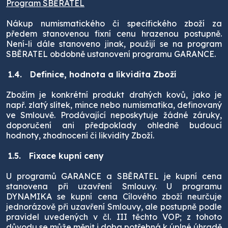
Program SBĚRATEL
Nákup numismatického či specifického zboží za
předem stanovenou fixní cenu hrazenou postupně.
Není-li dále stanoveno jinak, použijí se na program
SBĚRATEL obdobně ustanovení programu GARANCE.
1.4.
Definice, hodnota a likvidita Zboží
Zbožím je konkrétní produkt drahých kovů, jako je
např. zlatý slitek, mince nebo numismatika, definovaný
ve Smlouvě. Prodávající neposkytuje žádné záruky,
doporučení ani předpoklady ohledně budoucí
hodnoty, zhodnocení či likvidity Zboží.
1.5.
Fixace kupní ceny
U programů GARANCE a SBĚRATEL je kupní cena
stanovena při uzavření Smlouvy. U programu
DYNAMIKA se kupní cena Cílového zboží neurčuje
jednorázově při uzavření Smlouvy, ale postupně podle
pravidel uvedených v čl. III těchto VOP; z tohoto
důvodu se může měnit i doba potřebná k úplné úhradě