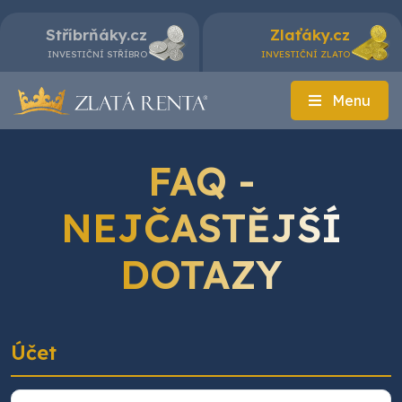
Stříbrňáky.cz
Zlaťáky.cz
INVESTIČNÍ STŘÍBRO
INVESTIČNÍ ZLATO
Menu
FAQ -
NEJČASTĚJŠÍ
DOTAZY
Účet