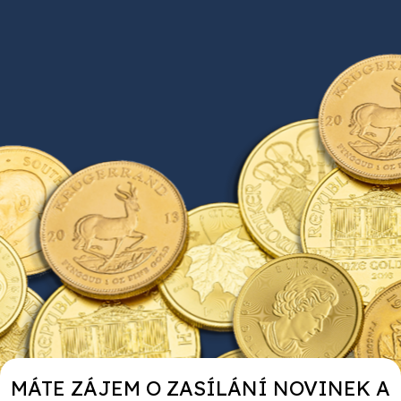
poplatků a široký výběr produktů. Také nabízíme
program GARANCE, kde si můžete zafixovat
nabízené produkty za současné ceny až na 2
roky.
MÁTE ZÁJEM O ZASÍLÁNÍ NOVINEK A