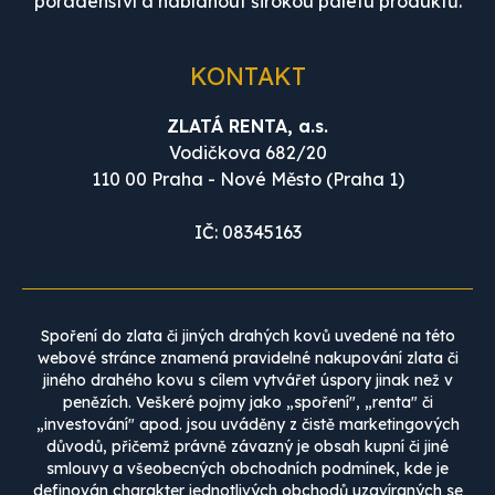
poradenství a nabídnout širokou paletu produktů.
KONTAKT
ZLATÁ RENTA, a.s.
Vodičkova 682/20
110 00 Praha - Nové Město (Praha 1)
IČ: 08345163
Spoření do zlata či jiných drahých kovů uvedené na této
webové stránce znamená pravidelné nakupování zlata či
jiného drahého kovu s cílem vytvářet úspory jinak než v
penězích. Veškeré pojmy jako „spoření", „renta" či
„investování" apod. jsou uváděny z čistě marketingových
důvodů, přičemž právně závazný je obsah kupní či jiné
smlouvy a všeobecných obchodních podmínek, kde je
definován charakter jednotlivých obchodů uzavíraných se