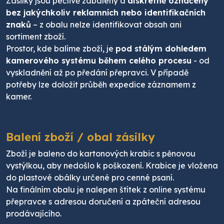
Zásilky jsou pečlivě zabaleny a
diskrétně označeny
bez jakýchkoliv reklamních nebo identifikačních
znaků
– z obalu nelze identifikovat obsah ani
sortiment zboží.
Prostor, kde balíme zboží, je
pod stálým dohledem
kamerového systému během celého procesu
- od
vyskladnění až po předání přepravci. V případě
potřeby lze doložit průběh expedice záznamem z
kamer.
Balení zboží / obal zásilky
Zboží je baleno do kartonových krabic s pěnovou
vystýlkou, aby nedošlo k poškození. Krabice je vložena
do plastové obálky určené pro cenné psaní.
Na finálním obalu je nalepen štítek z online systému
přepravce s adresou doručení a zpáteční adresou
prodávajícího.