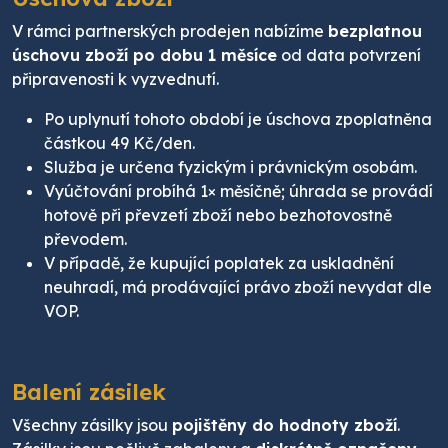
V rámci partnerských prodejen nabízíme
bezplatnou
úschovu zboží po dobu 1 měsíce
od data potvrzení
připravenosti k vyzvednutí.
Po uplynutí tohoto období je úschova zpoplatněna
částkou 49 Kč/den.
Služba je určena fyzickým i právnickým osobám.
Vyúčtování probíhá 1× měsíčně; úhrada se provádí
hotově při převzetí zboží nebo bezhotovostně
převodem.
V případě, že kupující poplatek za uskladnění
neuhradí, má prodávající právo zboží nevydat dle
VOP.
Balení zásilek
Všechny zásilky jsou
pojištěny do hodnoty zboží
.