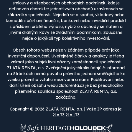
smlouvy a všeobecných obchodních podmínek, kde je
definován charakter jednotlivých obchodů uzavíraných se
zákazníky společnosti. Nejedná se o spořicí, vkladový nebo
komoditní účet ani finanční, bankovní nebo investiční produkt
s příslibem určitého výnosu, nýbrž o obchody se zlatem a
jinými drahými kovy se zvláštními podmínkami. Současně
nejde o jakýkoli typ kolektivního investování.
Obsah tohoto webu nelze v žádném případě brát jako
investiční doporučení. Uveřejněné články a analýzy je třeba
vnímat jako subjektivní názory zaměstnanců společnosti
ZLATÁ RENTA, a.s. Zveřejnění jakýchkoliv údajů či informací
na Stránkách nemá povahu právního jednání směřujícího ke
vzniku právního vztahu mezi vámi a námi. Publikování nebo
další šíření obsahu webu zlatarenta.cz je bez předchozího
písemného souhlasu společnosti ZLATÁ RENTA, a.s.
zakázáno.
Copyright © 2026 ZLATÁ RENTA, a.s. | Vaše IP adresa je:
216.73.216.173