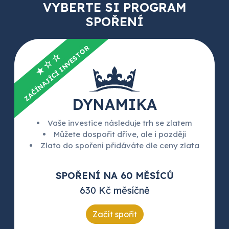
VYBERTE SI PROGRAM
SPOŘENÍ
ZAČÍNAJÍCÍ INVESTOR
★☆☆
DYNAMIKA
Vaše investice následuje trh se zlatem
Můžete dospořit dříve, ale i později
Zlato do spoření přidáváte dle ceny zlata
SPOŘENÍ NA 60 MĚSÍCŮ
630 Kč měsíčně
Začít spořit