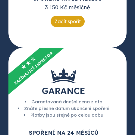
3 150 Kč měsíčně
Začít spořit
ZAČÍNAJÍCÍ INVESTOR
★★☆
GARANCE
Garantovaná dnešní cena zlata
Znáte přesné datum ukončení spoření
Platby jsou stejné po celou dobu
SPOŘENÍ NA 24 MĚSÍCŮ