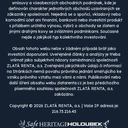
smlouvy a všeobecných obchodních podmínek, kde je
definován charakter jednotlivých obchodů uzavíraných se
zákazníky společnosti. Nejedná se o spořicí, vkladový nebo
komoditní účet ani finanční, bankovní nebo investiční produkt
s příslibem určitého výnosu, nýbrž o obchody se zlatem a
jinými drahými kovy se zvláštními podmínkami. Současně
nejde o jakýkoli typ kolektivního investování.
Obsah tohoto webu nelze v žádném případě brát jako
investiční doporučení. Uveřejněné články a analýzy je třeba
vnímat jako subjektivní názory zaměstnanců společnosti
ZLATÁ RENTA, a.s. Zveřejnění jakýchkoliv údajů či informací
na Stránkách nemá povahu právního jednání směřujícího ke
vzniku právního vztahu mezi vámi a námi. Publikování nebo
další šíření obsahu webu zlatarenta.cz je bez předchozího
písemného souhlasu společnosti ZLATÁ RENTA, a.s.
zakázáno.
Copyright © 2026 ZLATÁ RENTA, a.s. | Vaše IP adresa je:
216.73.216.45