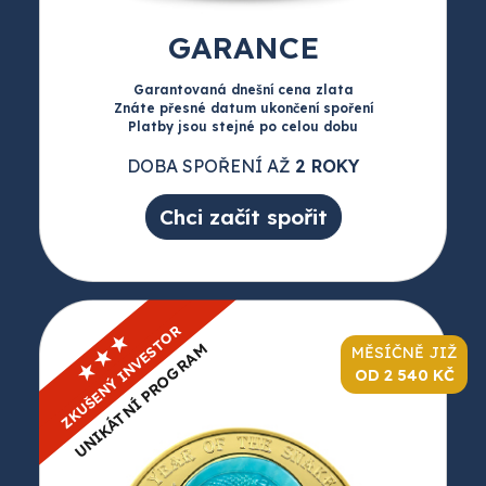
GARANCE
Garantovaná dnešní cena zlata
Znáte přesné datum ukončení spoření
Platby jsou stejné po celou dobu
DOBA SPOŘENÍ AŽ
2 ROKY
Chci začít spořit
ZKUŠENÝ INVESTOR
★★★
UNIKÁTNÍ PROGRAM
MĚSÍČNĚ JIŽ
OD 2 540 KČ