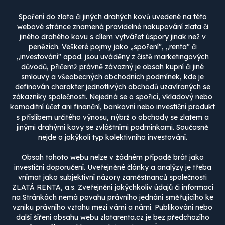
Spoření do zlata či jiných drahých kovů uvedené na této
webové stránce znamená pravidelné nakupování zlata či
jiného drahého kovu s cílem vytvářet úspory jinak než v
penězích. Veškeré pojmy jako „spoření", „renta" či
„investování" apod. jsou uváděny z čistě marketingových
důvodů, přičemž právně závazný je obsah kupní či jiné
smlouvy a všeobecných obchodních podmínek, kde je
definován charakter jednotlivých obchodů uzavíraných se
zákazníky společnosti. Nejedná se o spořicí, vkladový nebo
komoditní účet ani finanční, bankovní nebo investiční produkt
s příslibem určitého výnosu, nýbrž o obchody se zlatem a
jinými drahými kovy se zvláštními podmínkami. Současně
nejde o jakýkoli typ kolektivního investování.
Obsah tohoto webu nelze v žádném případě brát jako
investiční doporučení. Uveřejněné články a analýzy je třeba
vnímat jako subjektivní názory zaměstnanců společnosti
ZLATÁ RENTA, a.s. Zveřejnění jakýchkoliv údajů či informací
na Stránkách nemá povahu právního jednání směřujícího ke
vzniku právního vztahu mezi vámi a námi. Publikování nebo
další šíření obsahu webu zlatarenta.cz je bez předchozího