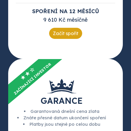
SPOŘENÍ NA 12 MĚSÍCŮ
9 610 Kč měsíčně
Začít spořit
ZAČÍNAJÍCÍ INVESTOR
★★☆
GARANCE
Garantovaná dnešní cena zlata
Znáte přesné datum ukončení spoření
Platby jsou stejné po celou dobu