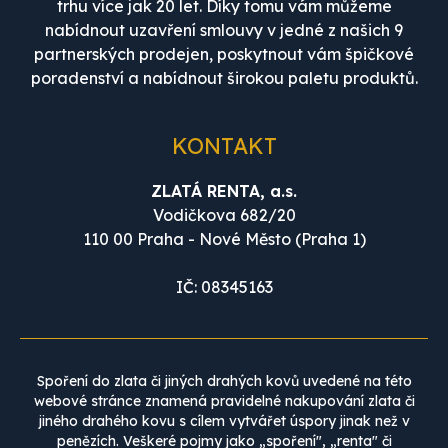
trhu více jak 20 let. Díky tomu vám můžeme
nabídnout uzavření smlouvy v jedné z našich 9
partnerských prodejen, poskytnout vám špičkové
poradenství a nabídnout širokou paletu produktů.
KONTAKT
ZLATÁ RENTA, a.s.
Vodičkova 682/20
110 00 Praha - Nové Město (Praha 1)
IČ: 08345163
Spoření do zlata či jiných drahých kovů uvedené na této
webové stránce znamená pravidelné nakupování zlata či
jiného drahého kovu s cílem vytvářet úspory jinak než v
penězích. Veškeré pojmy jako „spoření", „renta" či