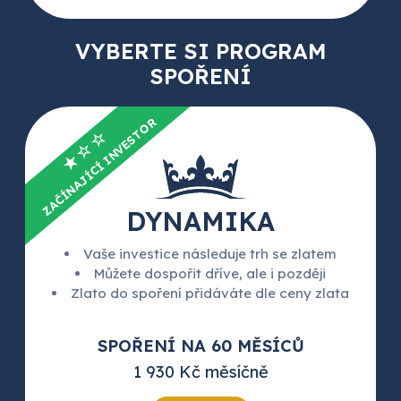
VYBERTE SI PROGRAM
SPOŘENÍ
ZAČÍNAJÍCÍ INVESTOR
★☆☆
DYNAMIKA
Vaše investice následuje trh se zlatem
Můžete dospořit dříve, ale i později
Zlato do spoření přidáváte dle ceny zlata
SPOŘENÍ NA 60 MĚSÍCŮ
1 930 Kč měsíčně