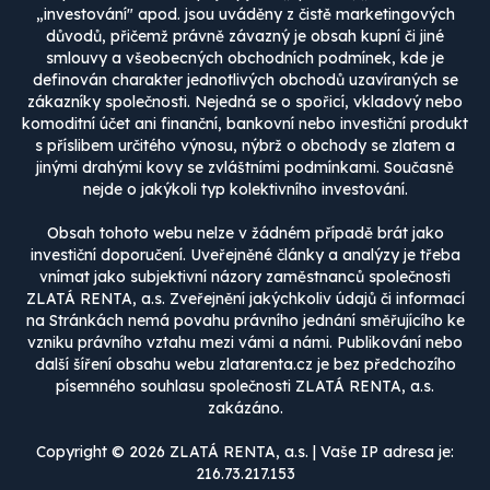
„investování" apod. jsou uváděny z čistě marketingových
důvodů, přičemž právně závazný je obsah kupní či jiné
smlouvy a všeobecných obchodních podmínek, kde je
definován charakter jednotlivých obchodů uzavíraných se
zákazníky společnosti. Nejedná se o spořicí, vkladový nebo
komoditní účet ani finanční, bankovní nebo investiční produkt
s příslibem určitého výnosu, nýbrž o obchody se zlatem a
jinými drahými kovy se zvláštními podmínkami. Současně
nejde o jakýkoli typ kolektivního investování.
Obsah tohoto webu nelze v žádném případě brát jako
investiční doporučení. Uveřejněné články a analýzy je třeba
vnímat jako subjektivní názory zaměstnanců společnosti
ZLATÁ RENTA, a.s. Zveřejnění jakýchkoliv údajů či informací
na Stránkách nemá povahu právního jednání směřujícího ke
vzniku právního vztahu mezi vámi a námi. Publikování nebo
další šíření obsahu webu zlatarenta.cz je bez předchozího
písemného souhlasu společnosti ZLATÁ RENTA, a.s.
zakázáno.
Copyright © 2026 ZLATÁ RENTA, a.s. | Vaše IP adresa je:
216.73.217.153